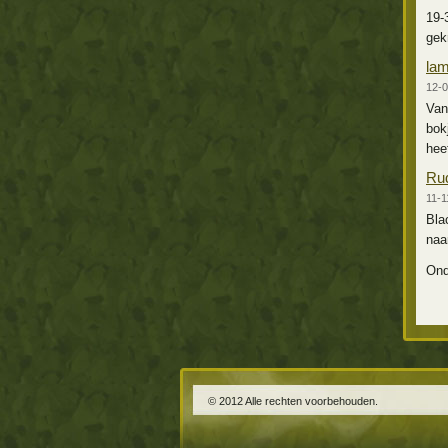
19-
gek
la
12-0
Van
bok
heef
Rud
11-1
Bla
naa
Ond
© 2012 Alle rechten voorbehouden.