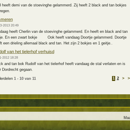
3 heeft demi van de stoevinghe gelammerd. Zij heeft 2 black and tan bokjes
regen.
mmeren
3-2013 20:49
daag heeft Cherlin van de stoevinghe gelammerd. En heeft en black and tan
je. En een zwart bokje Ook heeft vandaag Doortje gelammerd. Doortje
t een drieling allemaal black and tan. Het zijn 2 bokjes en 1 geitje..
olf van het tielerhof verhuisd
1-2012 18:28
ck and tan bok Rudolf van het tielerhof heeft vandaag de stal verlaten en is
r Dordrecht gegaan.
1
2
>
>
erdelen
1 - 10 van 11
Maa