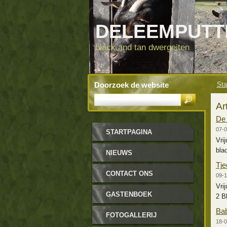
DELEEMPUT
black and tan dwergeiten
Doorzoek de website
Sta
Ar
De 
07-0
STARTPAGINA
Vri
bla
NIEUWS
Tje
CONTACT ONS
09-1
Vri
GASTENBOEK
2 B
Ba
FOTOGALLERIJ
18-0