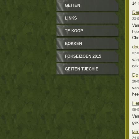
14 
GEITEN
De
LINKS
23-0
Van
TE KOOP
heb
Che
BOKKEN
doo
02-0
FOKSEIZOEN 2015
van
gek
GEITEN TJECHIE
De 
26-0
van
hee
Her
09-0
Van
gek
la
24-0