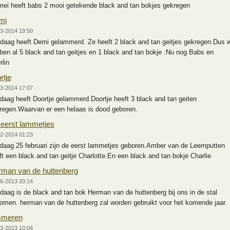
mei heeft babs 2 mooi getekende black and tan bokjes gekregen
mi
3-2014 19:50
daag heeft Demi gelammerd. Ze heeft 2 black and tan geitjes gekregen.Dus 
ben al 5 black and tan geitjes en 1 black and tan bokje .Nu nog Babs en
rlin
rtje
3-2014 17:07
daag heeft Doortje gelammerd.Doortje heeft 3 black and tan geiten
regen.Waarvan er een helaas is dood geboren.
eerst lammetjes
2-2014 01:23
daag 25 februari zijn de eerst lammetjes geboren.Amber van de Leemputten
ft een black and tan geitje Charlotte.En een black and tan bokje Charlie
man van de huttenberg
6-2013 20:14
daag is de black and tan bok Herman van de huttenberg bij ons in de stal
omen. herman van de huttenberg zal worden gebruikt voor het komende jaar.
mmeren
3-2013 10:04