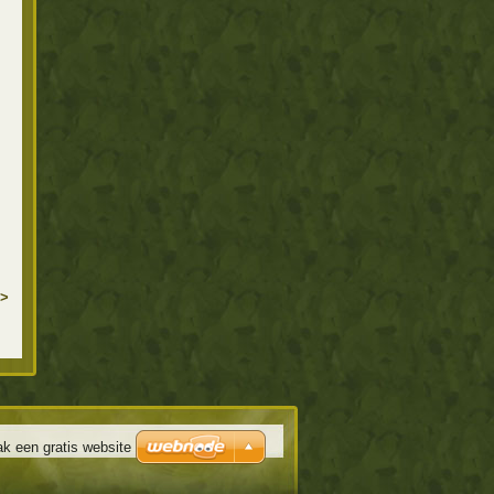
>
k een gratis website