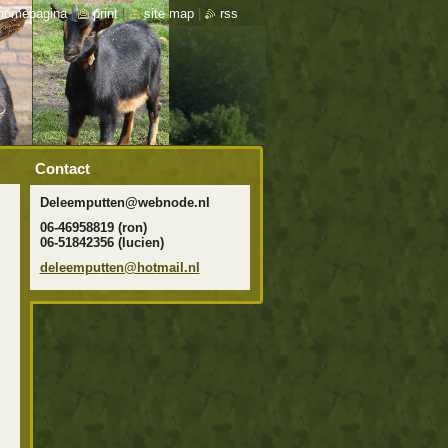
homepagina
|
print
|
site map
|
rss
Contact
Deleemputten@webnode.nl
06-46958819 (ron)
06-51842356 (lucien)
deleempu
tten@hot
mail.nl