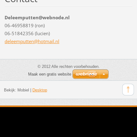
Deleemputten@webnode.nl
06-46958819 (ron)
06-51842356 (lucien)
deleempu
tten@hot
mail.nl
© 2012 Alle rechten voorbehouden.
Maak een gratis website
Bekijk:
Mobiel
|
Desktop