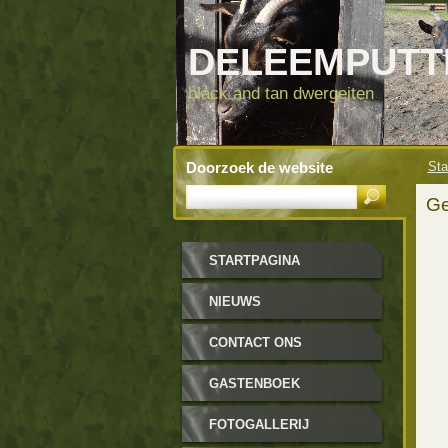
DELEEMPUT
black and tan dwergeiten
Doorzoek de website
Sta
Ge
STARTPAGINA
NIEUWS
CONTACT ONS
GASTENBOEK
FOTOGALLERIJ