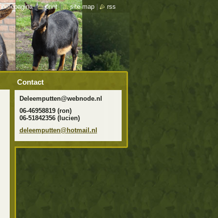
homepagina
|
print
|
site map
|
rss
Contact
Deleemputten@webnode.nl
06-46958819 (ron)
06-51842356 (lucien)
deleempu
tten@hot
mail.nl