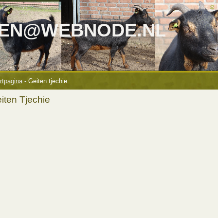
TEN@WEBNODE.NL
rtpagina
-
Geiten tjechie
iten Tjechie