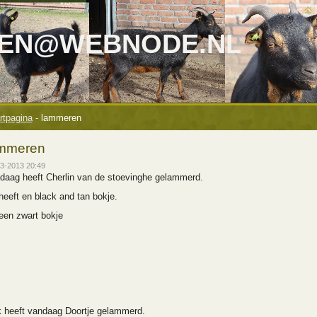
TEN@WEBNODE.NL
rtpagina
-
lammeren
mmeren
3-2013 20:49
daag heeft Cherlin van de stoevinghe gelammerd.
heeft en black and tan bokje.
een zwart bokje
 heeft vandaag Doortje gelammerd.