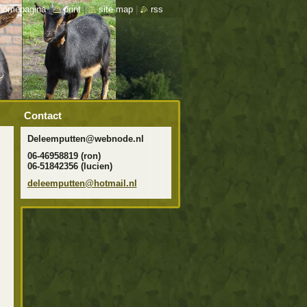
homepagina
|
print
|
site map
|
rss
Contact
Deleemputten@webnode.nl
06-46958819 (ron)
06-51842356 (lucien)
deleempu
tten@hot
mail.nl