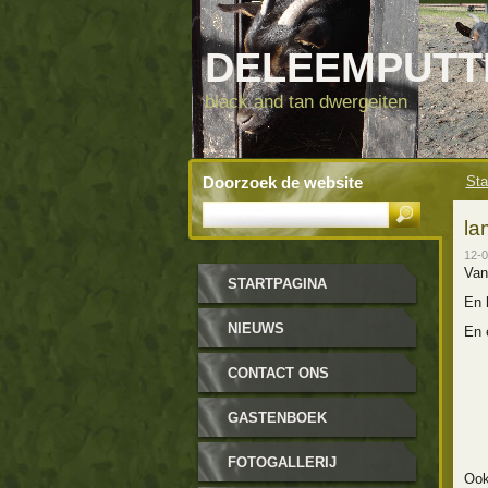
DELEEMPUT
black and tan dwergeiten
Doorzoek de website
Sta
la
12-0
Van
STARTPAGINA
En 
NIEUWS
En 
CONTACT ONS
GASTENBOEK
FOTOGALLERIJ
Ook