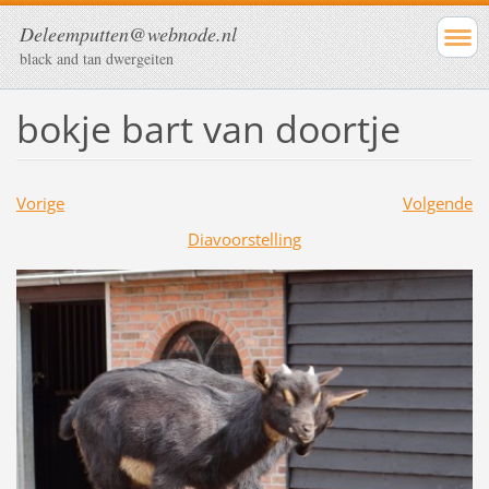
Deleemputten@webnode.nl
black and tan dwergeiten
bokje bart van doortje
Vorige
Volgende
Diavoorstelling