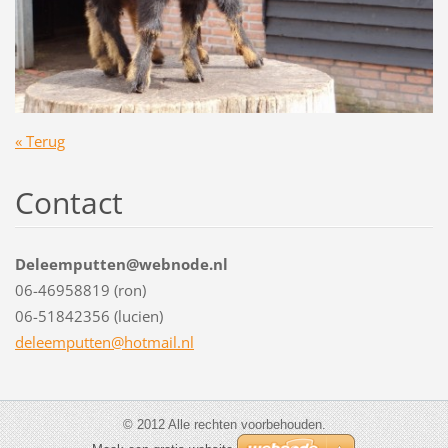
« Terug
Contact
Deleemputten@webnode.nl
06-46958819 (ron)
06-51842356 (lucien)
deleempu
tten@hot
mail.nl
© 2012 Alle rechten voorbehouden.